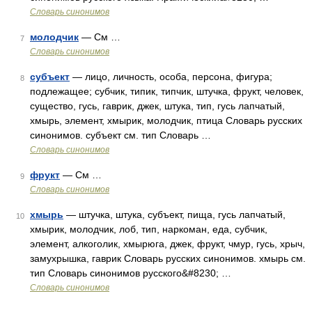
Словарь синонимов
молодчик
— См …
7
Словарь синонимов
субъект
— лицо, личность, особа, персона, фигура;
8
подлежащее; субчик, типик, типчик, штучка, фрукт, человек,
существо, гусь, гаврик, джек, штука, тип, гусь лапчатый,
хмырь, элемент, хмырик, молодчик, птица Словарь русских
синонимов. субъект см. тип Словарь …
Словарь синонимов
фрукт
— См …
9
Словарь синонимов
хмырь
— штучка, штука, субъект, пища, гусь лапчатый,
10
хмырик, молодчик, лоб, тип, наркоман, еда, субчик,
элемент, алкоголик, хмырюга, джек, фрукт, чмур, гусь, хрыч,
замухрышка, гаврик Словарь русских синонимов. хмырь см.
тип Словарь синонимов русского&#8230; …
Словарь синонимов