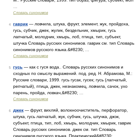
М.: Русские словари, 1999. тип образ, фигура; субъект, мол
…
Словарь синонимов
гаврик
— ловчила, штука, фрукт, элемент, жук, пройдоха,
4
гусь, субчик, джек, жулик, бездельник, хмырик, гусь
лапчатый, молодчик, хмырь, лоб, птица, тип, субъект,
штучка Словарь русских синонимов. гаврик см. тип Словарь
синонимов русского языка.&#8230; …
Словарь синонимов
гусь
— как с гуся вода.. Словарь русских синонимов и
5
сходных по смыслу выражений. под. ред. Н. Абрамова, М.:
Русские словари, 1999. гусь гусак, гусек; гусь (лапчатый,
репчатый), птица, джек, незнакомец, ловчила, сачок, ухо
парень, пройда, ловкач,&#8230; …
Словарь синонимов
джек
— фрукт, вихляй, волокноочиститель, перфоратор,
6
штука, гусь лапчатый, жук, субчик, гусь, штучка, джэк,
субъект, птица, тип, лоб, хмырь, молодчик, хмырик, гаврик
Словарь русских синонимов. джек см. тип Словарь
синонимов русского языка. Практический&#8230; …