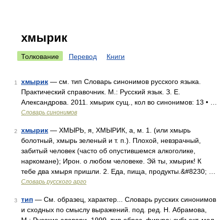
хмырик
Толкование
Перевод
Книги
хмырик
— см. тип Словарь синонимов русского языка.
1
Практический справочник. М.: Русский язык. З. Е.
Александрова. 2011. хмырик сущ., кол во синонимов: 13 • …
Словарь синонимов
хмырик
— ХМЫРЬ, я, ХМЫРИК, а, м. 1. (или хмырь
2
болотный, хмырь зеленый и т. п.). Плохой, невзрачный,
забитый человек (часто об опустившемся алкоголике,
наркомане); Ирон. о любом человеке. Эй ты, хмырик! К
тебе два хмыря пришли. 2. Еда, пища, продукты.&#8230; …
Словарь русского арго
тип
— См. образец, характер... Словарь русских синонимов
3
и сходных по смыслу выражений. под. ред. Н. Абрамова,